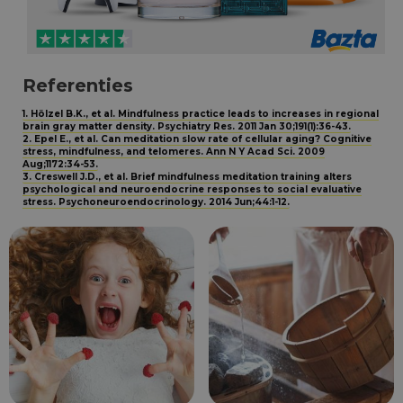
Referenties
1. Hölzel B.K., et al. Mindfulness practice leads to increases in regional
brain gray matter density. Psychiatry Res. 2011 Jan 30;191(1):36-43.
2. Epel E., et al. Can meditation slow rate of cellular aging? Cognitive
stress, mindfulness, and telomeres. Ann N Y Acad Sci. 2009
Aug;1172:34-53.
3. Creswell J.D., et al. Brief mindfulness meditation training alters
psychological and neuroendocrine responses to social evaluative
stress. Psychoneuroendocrinology. 2014 Jun;44:1-12.