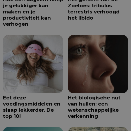
je gelukkiger kan
Zoeloes: tribulus
maken en je
terrestris verhoogd
productiviteit kan
het libido
verhogen
Eet deze
Het biologische nut
voedingsmiddelen en
van huilen: een
slaap lekkerder. De
wetenschappelijke
top 10!
verkenning